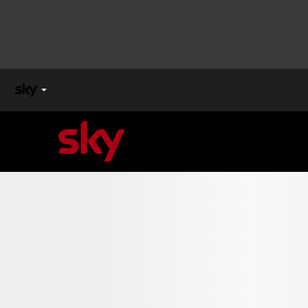
X
FACTOR
MASTERCHEF
PECHINO
EXPRESS
Cos’altro vedere:
PROGRAMMI SKY
Un mondo di offerte:
SKY.IT
NOW