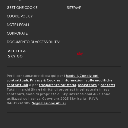
GESTIONE COOKIE
SITEMAP
COOKIE POLICY
NOTE LEGALI
CORPORATE
DOCUMENTO DI ACCESSIBILITA'
ACCEDI A
SKY GO
Per il consumatore clicca qui per i
Moduli, Condizioni
contrattuali
,
Privacy & Cookies
,
informazioni sulle modifiche
contrattuali
o per
trasparenza tariffaria
,
assistenza
e
contatti
.
Tutti i marchi Sky e i diritti di proprietà intellettuale in essi
contenuti, sono di proprietà di Sky international AG e sono
utilizzati su licenza. Copyright 2025 Sky Italia - P.IVA
04619241005.
Segnalazione Abusi