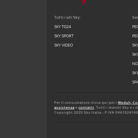
Tutti i siti Sky:
Ser
SKY TG24
PE
SKY SPORT
PE
SKY VIDEO
SK
SK
N
SK
SPA
Per il consumatore clicca qui per i
Moduli, Co
assistenza
e
contatti
. Tutti i marchi Sky e i
Copyright 2025 Sky Italia - P.IVA 046192410