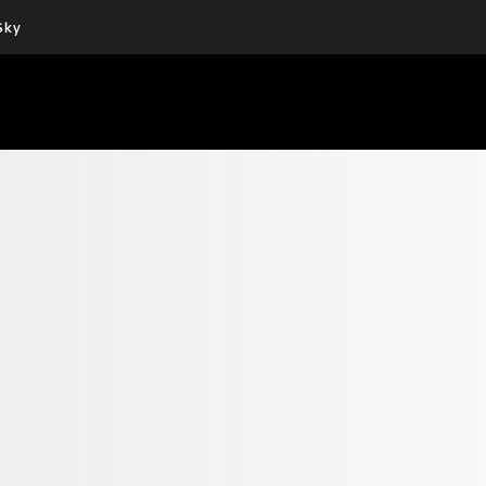
Sky
Cos’altro vedere:
Un mondo di offerte:
PROGRAMMI SKY
SKY.IT
NOW
PECHINO EXPRESS