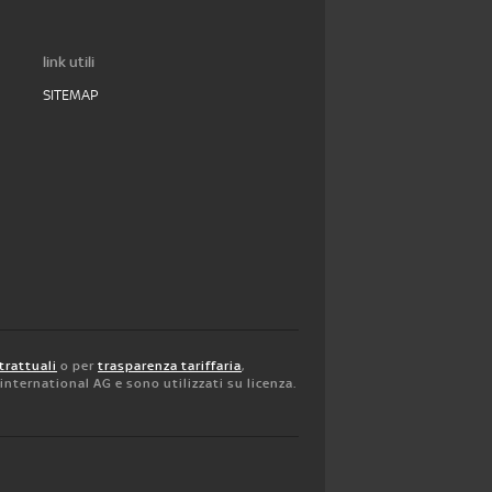
link utili
SITEMAP
trattuali
o per
trasparenza tariffaria
,
y international AG e sono utilizzati su licenza.