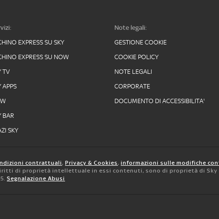
vizi:
Note legali:
CHINO EXPRESS SU SKY
GESTIONE COOKIE
CHINO EXPRESS SU NOW
COOKIE POLICY
Y TV
NOTE LEGALI
Y APPS
CORPORATE
OW
DOCUMENTO DI ACCESSIBILITA'
Y BAR
ZI SKY
ndizioni contrattuali
,
Privacy & Cookies
,
informazioni sulle modifiche con
 diritti di proprietà intellettuale in essi contenuti, sono di proprietà di Sk
05.
Segnalazione Abusi