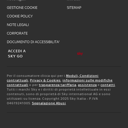
GESTIONE COOKIE
SITEMAP
COOKIE POLICY
NOTE LEGALI
CORPORATE
DOCUMENTO DI ACCESSIBILITA'
ACCEDI A
SKY GO
Per il consumatore clicca qui per i
Moduli, Condizioni
contrattuali
,
Privacy & Cookies
,
informazioni sulle modifiche
contrattuali
o per
trasparenza tariffaria
,
assistenza
e
contatti
.
Tutti i marchi Sky e i diritti di proprietà intellettuale in essi
contenuti, sono di proprietà di Sky international AG e sono
utilizzati su licenza. Copyright 2025 Sky Italia - P.IVA
04619241005.
Segnalazione Abusi