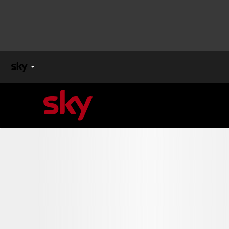
X
FACTOR
MASTERCHEF
PECHINO
EXPRESS
Cos’altro vedere:
PROGRAMMI SKY
Un mondo di offerte:
SKY.IT
NOW