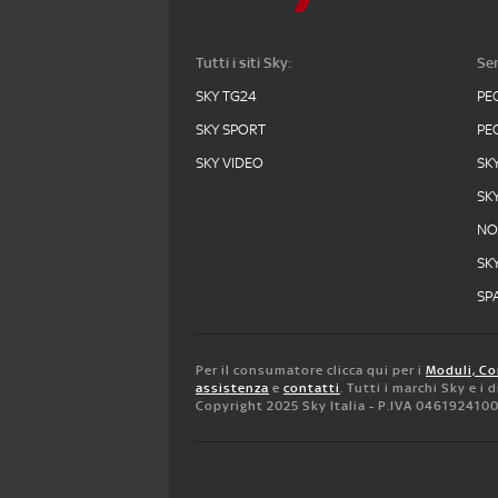
Tutti i siti Sky:
Ser
SKY TG24
PE
SKY SPORT
PE
SKY VIDEO
SK
SK
N
SK
SPA
Per il consumatore clicca qui per i
Moduli, Co
assistenza
e
contatti
. Tutti i marchi Sky e i
Copyright 2025 Sky Italia - P.IVA 046192410