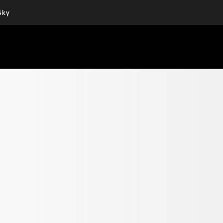
Sky
Cos’altro vedere:
Un mondo di offerte:
PROGRAMMI SKY
SKY.IT
NOW
PECHINO EXPRESS