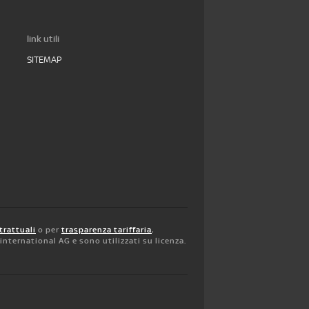
link utili
SITEMAP
trattuali
o per
trasparenza tariffaria
,
y international AG e sono utilizzati su licenza.