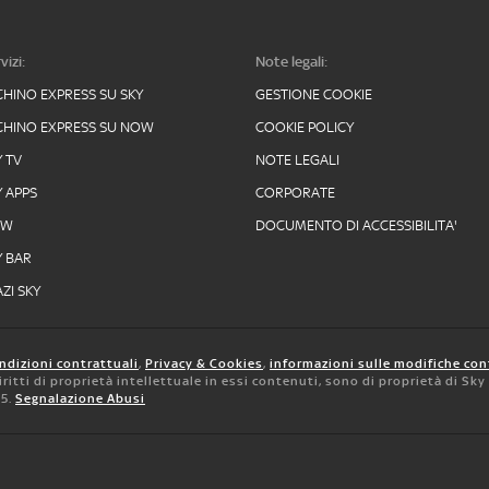
vizi:
Note legali:
CHINO EXPRESS SU SKY
GESTIONE COOKIE
CHINO EXPRESS SU NOW
COOKIE POLICY
Y TV
NOTE LEGALI
Y APPS
CORPORATE
OW
DOCUMENTO DI ACCESSIBILITA'
Y BAR
ZI SKY
ndizioni contrattuali
,
Privacy & Cookies
,
informazioni sulle modifiche con
 diritti di proprietà intellettuale in essi contenuti, sono di proprietà di Sk
05.
Segnalazione Abusi