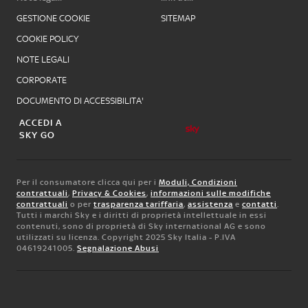
GESTIONE COOKIE
SITEMAP
COOKIE POLICY
NOTE LEGALI
CORPORATE
DOCUMENTO DI ACCESSIBILITA'
ACCEDI A
SKY GO
Per il consumatore clicca qui per i
Moduli, Condizioni
contrattuali
,
Privacy & Cookies
,
informazioni sulle modifiche
contrattuali
o per
trasparenza tariffaria
,
assistenza
e
contatti
.
Tutti i marchi Sky e i diritti di proprietà intellettuale in essi
contenuti, sono di proprietà di Sky international AG e sono
utilizzati su licenza. Copyright 2025 Sky Italia - P.IVA
04619241005.
Segnalazione Abusi