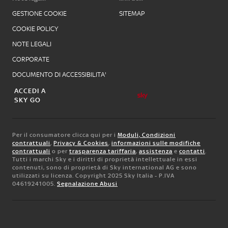
GESTIONE COOKIE
SITEMAP
COOKIE POLICY
NOTE LEGALI
CORPORATE
DOCUMENTO DI ACCESSIBILITA'
ACCEDI A
SKY GO
Per il consumatore clicca qui per i
Moduli, Condizioni
contrattuali
,
Privacy & Cookies
,
informazioni sulle modifiche
contrattuali
o per
trasparenza tariffaria
,
assistenza
e
contatti
.
Tutti i marchi Sky e i diritti di proprietà intellettuale in essi
contenuti, sono di proprietà di Sky international AG e sono
utilizzati su licenza. Copyright 2025 Sky Italia - P.IVA
04619241005.
Segnalazione Abusi