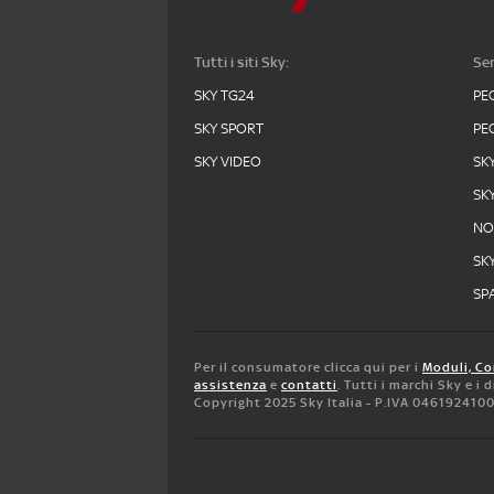
Tutti i siti Sky:
Ser
SKY TG24
PE
SKY SPORT
PE
SKY VIDEO
SK
SK
N
SK
SPA
Per il consumatore clicca qui per i
Moduli, Co
assistenza
e
contatti
. Tutti i marchi Sky e i
Copyright 2025 Sky Italia - P.IVA 046192410