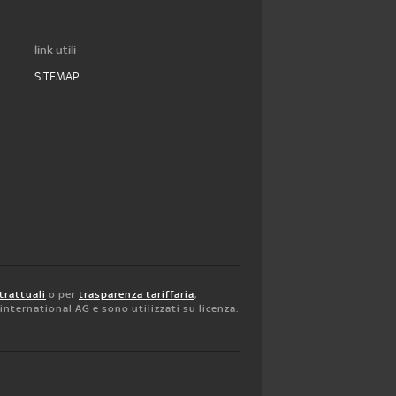
link utili
SITEMAP
trattuali
o per
trasparenza tariffaria
,
y international AG e sono utilizzati su licenza.