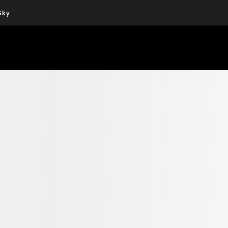
Sky
Cos’altro vedere:
Un mondo di offerte:
PROGRAMMI SKY
SKY.IT
NOW
PECHINO EXPRESS