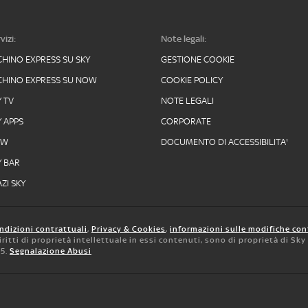
vizi:
Note legali:
CHINO EXPRESS SU SKY
GESTIONE COOKIE
CHINO EXPRESS SU NOW
COOKIE POLICY
Y TV
NOTE LEGALI
Y APPS
CORPORATE
OW
DOCUMENTO DI ACCESSIBILITA'
Y BAR
ZI SKY
ndizioni contrattuali
,
Privacy & Cookies
,
informazioni sulle modifiche con
 diritti di proprietà intellettuale in essi contenuti, sono di proprietà di Sk
05.
Segnalazione Abusi