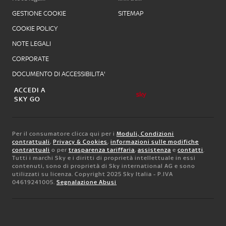
GESTIONE COOKIE
SITEMAP
COOKIE POLICY
NOTE LEGALI
CORPORATE
DOCUMENTO DI ACCESSIBILITA'
ACCEDI A
SKY GO
Per il consumatore clicca qui per i
Moduli, Condizioni
contrattuali
,
Privacy & Cookies
,
informazioni sulle modifiche
contrattuali
o per
trasparenza tariffaria
,
assistenza
e
contatti
.
Tutti i marchi Sky e i diritti di proprietà intellettuale in essi
contenuti, sono di proprietà di Sky international AG e sono
utilizzati su licenza. Copyright 2025 Sky Italia - P.IVA
04619241005.
Segnalazione Abusi