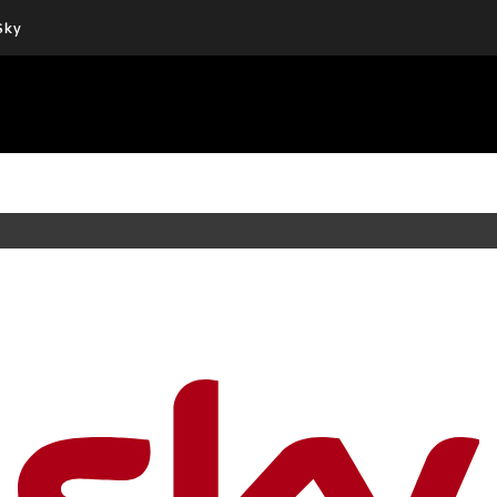
Sky
Cos’altro vedere:
Un mondo di offerte:
PROGRAMMI SKY
SKY.IT
NOW
PECHINO EXPRESS