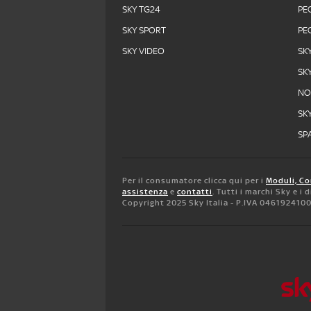
SKY TG24
PE
SKY SPORT
PE
SKY VIDEO
SK
SK
N
SK
SPA
Per il consumatore clicca qui per i
Moduli, Co
assistenza
e
contatti
. Tutti i marchi Sky e i
Copyright 2025 Sky Italia - P.IVA 046192410