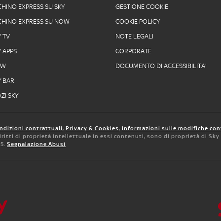
CHINO EXPRESS SU SKY
GESTIONE COOKIE
CHINO EXPRESS SU NOW
COOKIE POLICY
Y TV
NOTE LEGALI
Y APPS
CORPORATE
OW
DOCUMENTO DI ACCESSIBILITA'
Y BAR
ZI SKY
ndizioni contrattuali
,
Privacy & Cookies
,
informazioni sulle modifiche con
 diritti di proprietà intellettuale in essi contenuti, sono di proprietà di Sk
05.
Segnalazione Abusi