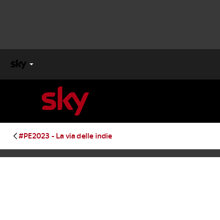
X
FACTOR
MASTERCHEF
#PE2023 - La via delle indie
PECHINO
EXPRESS
Cos’altro vedere:
PROGRAMMI SKY
Un mondo di offerte:
SKY.IT
NOW