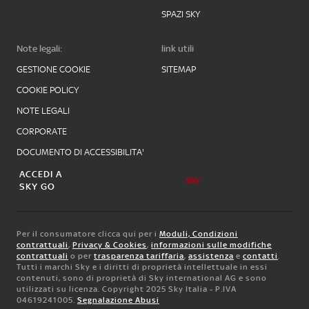
SPAZI SKY
Note legali:
link utili
GESTIONE COOKIE
SITEMAP
COOKIE POLICY
NOTE LEGALI
CORPORATE
DOCUMENTO DI ACCESSIBILITA'
ACCEDI A
SKY GO
Per il consumatore clicca qui per i
Moduli, Condizioni
contrattuali
,
Privacy & Cookies
,
informazioni sulle modifiche
contrattuali
o per
trasparenza tariffaria
,
assistenza
e
contatti
.
Tutti i marchi Sky e i diritti di proprietà intellettuale in essi
contenuti, sono di proprietà di Sky international AG e sono
utilizzati su licenza. Copyright 2025 Sky Italia - P.IVA
04619241005.
Segnalazione Abusi