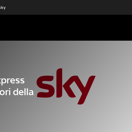
Sky
Cos’altro vedere:
Un mondo di offerte:
PROGRAMMI SKY
SKY.IT
NOW
PECHINO EXPRESS
xpress
ori della