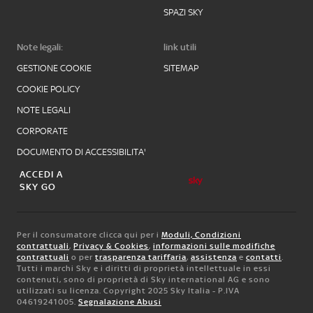
SPAZI SKY
Note legali:
link utili
GESTIONE COOKIE
SITEMAP
COOKIE POLICY
NOTE LEGALI
CORPORATE
DOCUMENTO DI ACCESSIBILITA'
ACCEDI A
SKY GO
Per il consumatore clicca qui per i
Moduli, Condizioni
contrattuali
,
Privacy & Cookies
,
informazioni sulle modifiche
contrattuali
o per
trasparenza tariffaria
,
assistenza
e
contatti
.
Tutti i marchi Sky e i diritti di proprietà intellettuale in essi
contenuti, sono di proprietà di Sky international AG e sono
utilizzati su licenza. Copyright 2025 Sky Italia - P.IVA
04619241005.
Segnalazione Abusi