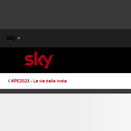
X
FACTOR
MASTERCHEF
#PE2023 - La via delle indie
PECHINO
EXPRESS
Cos’altro vedere:
PROGRAMMI SKY
Un mondo di offerte:
SKY.IT
NOW