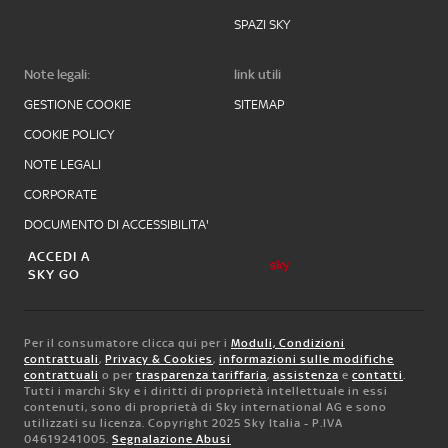
SPAZI SKY
Note legali:
link utili
GESTIONE COOKIE
SITEMAP
COOKIE POLICY
NOTE LEGALI
CORPORATE
DOCUMENTO DI ACCESSIBILITA'
ACCEDI A
SKY GO
Per il consumatore clicca qui per i
Moduli, Condizioni
contrattuali
,
Privacy & Cookies
,
informazioni sulle modifiche
contrattuali
o per
trasparenza tariffaria
,
assistenza
e
contatti
.
Tutti i marchi Sky e i diritti di proprietà intellettuale in essi
contenuti, sono di proprietà di Sky international AG e sono
utilizzati su licenza. Copyright 2025 Sky Italia - P.IVA
04619241005.
Segnalazione Abusi