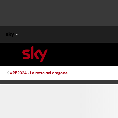
X
FACTOR
MASTERCHEF
#PE2024 - La rotta del dragone
PECHINO
EXPRESS
Cos’altro vedere:
PROGRAMMI SKY
Un mondo di offerte:
SKY.IT
NOW