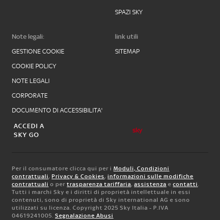
SPAZI SKY
Note legali:
link utili
GESTIONE COOKIE
SITEMAP
COOKIE POLICY
NOTE LEGALI
CORPORATE
DOCUMENTO DI ACCESSIBILITA'
ACCEDI A
SKY GO
Per il consumatore clicca qui per i
Moduli, Condizioni
contrattuali
,
Privacy & Cookies
,
informazioni sulle modifiche
contrattuali
o per
trasparenza tariffaria
,
assistenza
e
contatti
.
Tutti i marchi Sky e i diritti di proprietà intellettuale in essi
contenuti, sono di proprietà di Sky international AG e sono
utilizzati su licenza. Copyright 2025 Sky Italia - P.IVA
04619241005.
Segnalazione Abusi