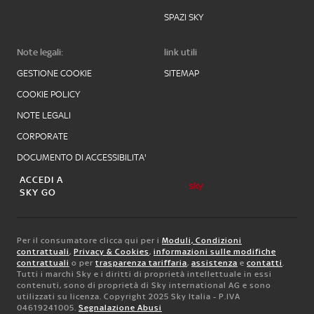
SPAZI SKY
Note legali:
link utili
GESTIONE COOKIE
SITEMAP
COOKIE POLICY
NOTE LEGALI
CORPORATE
DOCUMENTO DI ACCESSIBILITA'
ACCEDI A
SKY GO
Per il consumatore clicca qui per i
Moduli, Condizioni
contrattuali
,
Privacy & Cookies
,
informazioni sulle modifiche
contrattuali
o per
trasparenza tariffaria
,
assistenza
e
contatti
.
Tutti i marchi Sky e i diritti di proprietà intellettuale in essi
contenuti, sono di proprietà di Sky international AG e sono
utilizzati su licenza. Copyright 2025 Sky Italia - P.IVA
04619241005.
Segnalazione Abusi