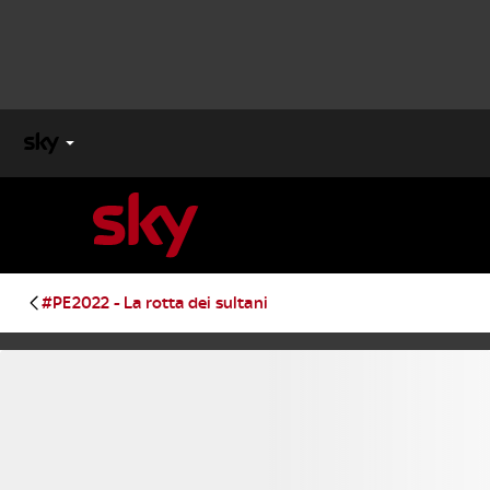
X
FACTOR
MASTERCHEF
#PE2022 - La rotta dei sultani
PECHINO
EXPRESS
Cos’altro vedere:
PROGRAMMI SKY
Un mondo di offerte:
SKY.IT
NOW