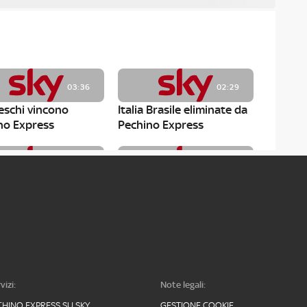
03:36
02:29
zeschi vincono
Italia Brasile eliminate da
no Express
Pechino Express
04:28
03:01
no Express: una
Pechino Express:
ra al compagno
Pazzeschi contro le
regole
vizi:
Note legali:
CHINO EXPRESS SU SKY
GESTIONE COOKIE