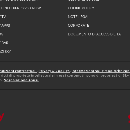
CHINO EXPRESS SU NOW
COOKIE POLICY
Y TV
NOTE LEGALI
Y APPS
CORPORATE
OW
DOCUMENTO DI ACCESSIBILITA'
Y BAR
ZI SKY
ndizioni contrattuali
,
Privacy & Cookies
,
informazioni sulle modifiche con
 diritti di proprietà intellettuale in essi contenuti, sono di proprietà di Sk
05.
Segnalazione Abusi