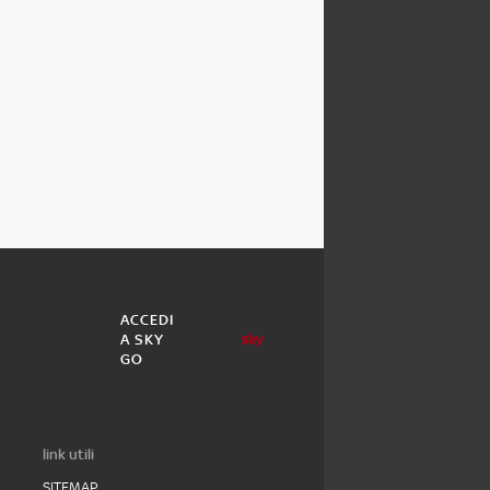
ACCEDI
A SKY
GO
link utili
SITEMAP