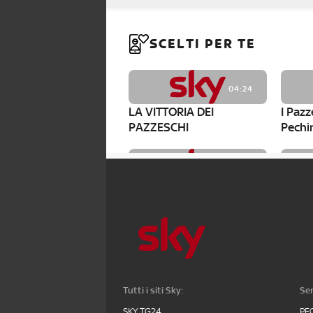
SCELTI PER TE
04:24
LA VITTORIA DEI
I Paz
PAZZESCHI
Pechi
12:38
Il meglio della semifinale
Pechi
di Pechino Express
lette
Tutti i siti Sky:
Ser
SKY TG24
PE