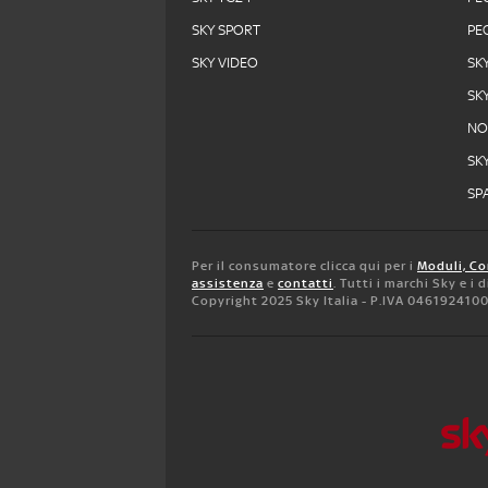
SKY SPORT
PE
SKY VIDEO
SK
SK
N
SK
SPA
Per il consumatore clicca qui per i
Moduli, Co
assistenza
e
contatti
. Tutti i marchi Sky e i
Copyright 2025 Sky Italia - P.IVA 046192410