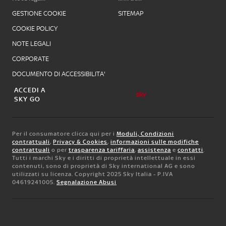
GESTIONE COOKIE
SITEMAP
COOKIE POLICY
NOTE LEGALI
CORPORATE
DOCUMENTO DI ACCESSIBILITA'
ACCEDI A
SKY GO
Per il consumatore clicca qui per i
Moduli, Condizioni
contrattuali
,
Privacy & Cookies
,
informazioni sulle modifiche
contrattuali
o per
trasparenza tariffaria
,
assistenza
e
contatti
.
Tutti i marchi Sky e i diritti di proprietà intellettuale in essi
contenuti, sono di proprietà di Sky international AG e sono
utilizzati su licenza. Copyright 2025 Sky Italia - P.IVA
04619241005.
Segnalazione Abusi