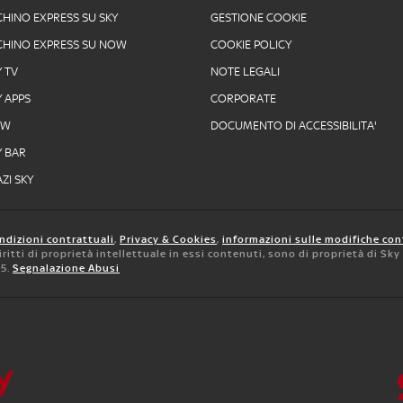
CHINO EXPRESS SU SKY
GESTIONE COOKIE
CHINO EXPRESS SU NOW
COOKIE POLICY
Y TV
NOTE LEGALI
Y APPS
CORPORATE
OW
DOCUMENTO DI ACCESSIBILITA'
Y BAR
ZI SKY
ndizioni contrattuali
,
Privacy & Cookies
,
informazioni sulle modifiche con
 diritti di proprietà intellettuale in essi contenuti, sono di proprietà di Sk
05.
Segnalazione Abusi