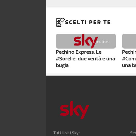
SCELTI PER TE
00:00:29
Pechino Express, Le
Pechin
#Sorelle: due verità e una
#Compl
bugia
una b
00:01:31
Pechino Express, I
Pechin
#Cineasti: la
#Compl
presentazione
prese
Tutti i siti Sky:
Ser