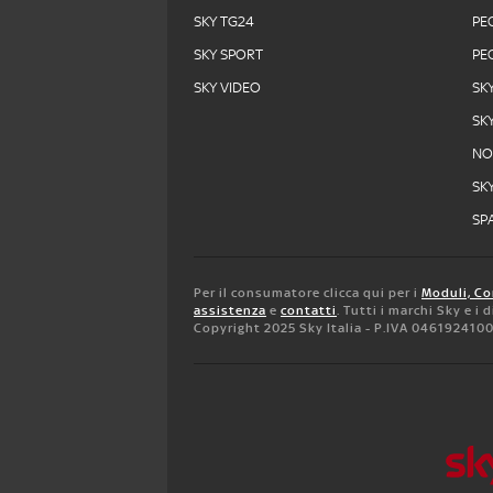
SKY TG24
PE
SKY SPORT
PE
SKY VIDEO
SK
SK
N
SK
SPA
Per il consumatore clicca qui per i
Moduli, Co
assistenza
e
contatti
. Tutti i marchi Sky e i
Copyright 2025 Sky Italia - P.IVA 046192410