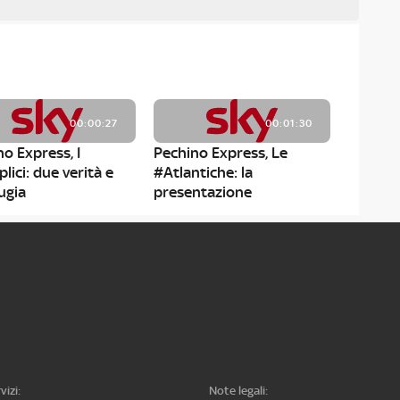
00:00:27
00:01:30
o Express, I
Pechino Express, Le
ici: due verità e
#Atlantiche: la
ugia
presentazione
00:01:30
00:01:30
o Express, I
Pechino Express, Gli
ici: la
#Estetici: la
ntazione
presentazione
vizi:
Note legali: