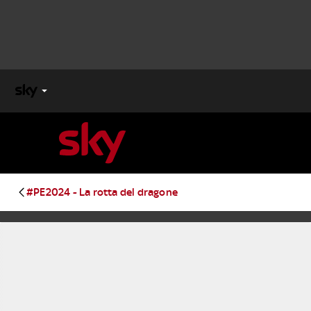
X
FACTOR
MASTERCHEF
#PE2024 - La rotta del dragone
PECHINO
EXPRESS
Cos’altro vedere:
PROGRAMMI SKY
Un mondo di offerte:
SKY.IT
NOW