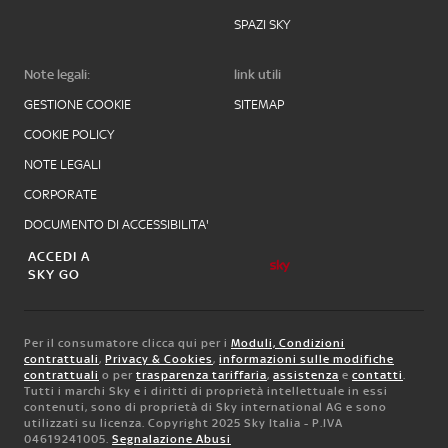
SPAZI SKY
Note legali:
link utili
GESTIONE COOKIE
SITEMAP
COOKIE POLICY
NOTE LEGALI
CORPORATE
DOCUMENTO DI ACCESSIBILITA'
ACCEDI A
SKY GO
Per il consumatore clicca qui per i
Moduli, Condizioni
contrattuali
,
Privacy & Cookies
,
informazioni sulle modifiche
contrattuali
o per
trasparenza tariffaria
,
assistenza
e
contatti
.
Tutti i marchi Sky e i diritti di proprietà intellettuale in essi
contenuti, sono di proprietà di Sky international AG e sono
utilizzati su licenza. Copyright 2025 Sky Italia - P.IVA
04619241005.
Segnalazione Abusi