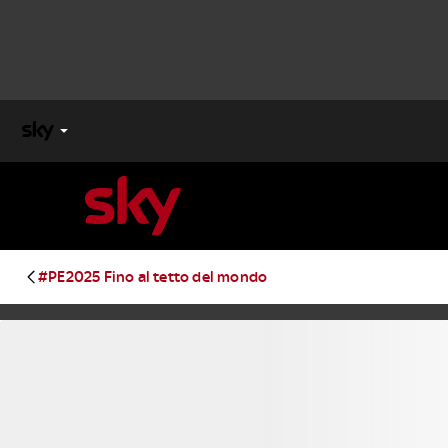
X
FACTOR
MASTERCHEF
#PE2025 Fino al tetto del mondo
PECHINO
EXPRESS
Cos’altro vedere:
PROGRAMMI SKY
Un mondo di offerte:
SKY.IT
NOW