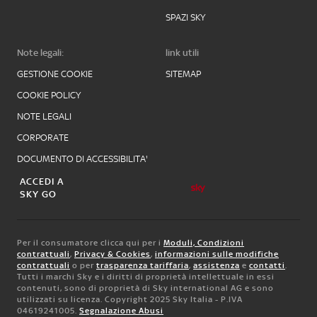
SPAZI SKY
Note legali:
link utili
GESTIONE COOKIE
SITEMAP
COOKIE POLICY
NOTE LEGALI
CORPORATE
DOCUMENTO DI ACCESSIBILITA'
ACCEDI A
SKY GO
Per il consumatore clicca qui per i
Moduli, Condizioni
contrattuali
,
Privacy & Cookies
,
informazioni sulle modifiche
contrattuali
o per
trasparenza tariffaria
,
assistenza
e
contatti
.
Tutti i marchi Sky e i diritti di proprietà intellettuale in essi
contenuti, sono di proprietà di Sky international AG e sono
utilizzati su licenza. Copyright 2025 Sky Italia - P.IVA
04619241005.
Segnalazione Abusi