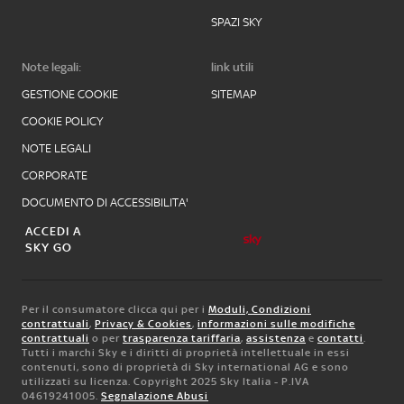
SPAZI SKY
Note legali:
link utili
GESTIONE COOKIE
SITEMAP
COOKIE POLICY
NOTE LEGALI
CORPORATE
DOCUMENTO DI ACCESSIBILITA'
ACCEDI A
SKY GO
Per il consumatore clicca qui per i
Moduli, Condizioni
contrattuali
,
Privacy & Cookies
,
informazioni sulle modifiche
contrattuali
o per
trasparenza tariffaria
,
assistenza
e
contatti
.
Tutti i marchi Sky e i diritti di proprietà intellettuale in essi
contenuti, sono di proprietà di Sky international AG e sono
utilizzati su licenza. Copyright 2025 Sky Italia - P.IVA
04619241005.
Segnalazione Abusi