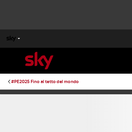
X
FACTOR
MASTERCHEF
#PE2025 Fino al tetto del mondo
PECHINO
EXPRESS
Cos’altro vedere:
PROGRAMMI SKY
Un mondo di offerte:
SKY.IT
NOW