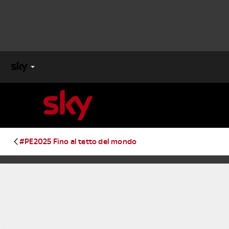
X
FACTOR
MASTERCHEF
#PE2025 Fino al tetto del mondo
PECHINO
EXPRESS
Cos’altro vedere:
PROGRAMMI SKY
Un mondo di offerte:
SKY.IT
NOW