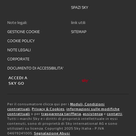
SPAZI SKY
Note legali:
link utili
GESTIONE COOKIE
SITEMAP
COOKIE POLICY
NOTE LEGALI
CORPORATE
DOCUMENTO DI ACCESSIBILITA'
ACCEDI A
SKY GO
Per il consumatore clicca qui per i
Moduli, Condizioni
contrattuali
,
Privacy & Cookies
,
informazioni sulle modifiche
contrattuali
o per
trasparenza tariffaria
,
assistenza
e
contatti
.
Tutti i marchi Sky e i diritti di proprietà intellettuale in essi
contenuti, sono di proprietà di Sky international AG e sono
utilizzati su licenza. Copyright 2025 Sky Italia - P.IVA
04619241005.
Segnalazione Abusi